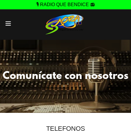
🎙 RADIO QUE BENDICE 📻
Comunícate con nosotros
TELEFONOS